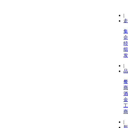
|
走
集
企
经
组
发
|
品
餐
商
酒
金
工
商
|
新