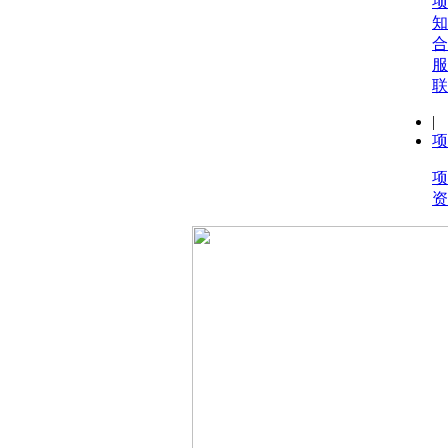
项
知
合
服
联
|
项
项
资