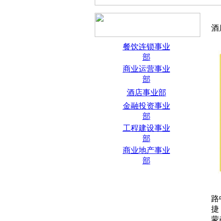
酒
餐饮连锁事业
部
商业运营事业
部
酒店事业部
金融投资事业
部
工程建设事业
部
商业地产事业
部
路
捷
蒙