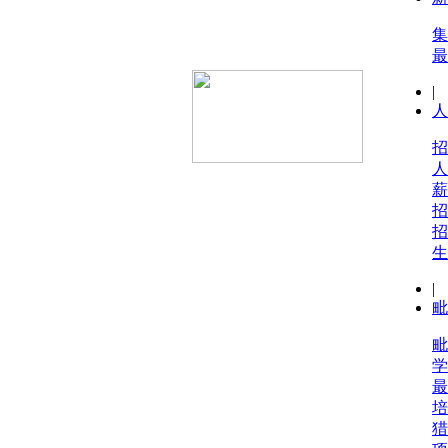
集
最
|
人
招
人
薪
招
招
生
|
毗
毗
学
最
培
猎